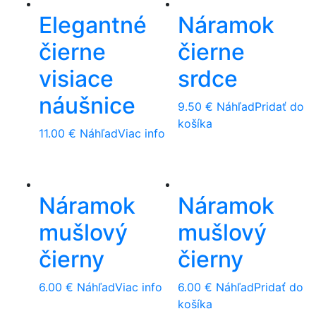
Elegantné
Náramok
čierne
čierne
visiace
srdce
náušnice
9.50
€
Náhľad
Pridať do
košíka
11.00
€
Náhľad
Viac info
Náramok
Náramok
mušlový
mušlový
čierny
čierny
6.00
€
Náhľad
Viac info
6.00
€
Náhľad
Pridať do
košíka