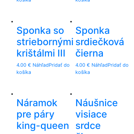
Sponka so
Sponka
striebornými
srdiečková
krištálmi III
čierna
4.00
€
Náhľad
Pridať do
4.00
€
Náhľad
Pridať do
košíka
košíka
Náramok
Náušnice
pre páry
visiace
king-queen
srdce