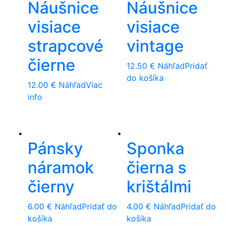
Náušnice
Náušnice
visiace
visiace
strapcové
vintage
čierne
12.50
€
Náhľad
Pridať
do košíka
12.00
€
Náhľad
Viac
info
Pánsky
Sponka
náramok
čierna s
čierny
krištálmi
6.00
€
Náhľad
Pridať do
4.00
€
Náhľad
Pridať do
košíka
košíka