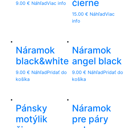
čierne
9.00
€
Náhľad
Viac info
15.00
€
Náhľad
Viac
info
Náramok
Náramok
black&white
angel black
9.00
€
Náhľad
Pridať do
9.00
€
Náhľad
Pridať do
košíka
košíka
Pánsky
Náramok
motýlik
pre páry