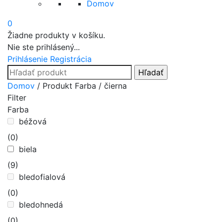
Domov
0
Žiadne produkty v košíku.
Nie ste prihlásený...
Prihlásenie
Registrácia
Search
for:
Prejsť
Domov
/ Produkt Farba / čierna
na
Filter
obsah
Farba
béžová
(0)
biela
(9)
bledofialová
(0)
bledohnedá
(0)