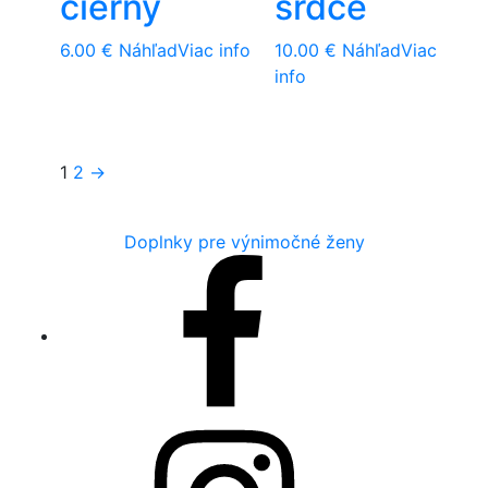
čierny
srdce
6.00
€
Náhľad
Viac info
10.00
€
Náhľad
Viac
info
1
2
→
Doplnky pre výnimočné ženy
Facebook
Instagram