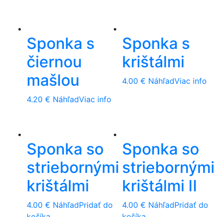
Sponka s
Sponka s
čiernou
krištálmi
mašlou
4.00
€
Náhľad
Viac info
4.20
€
Náhľad
Viac info
Sponka so
Sponka so
striebornými
striebornými
krištálmi
krištálmi II
4.00
€
Náhľad
Pridať do
4.00
€
Náhľad
Pridať do
košíka
košíka