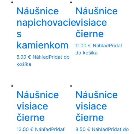
Náušnice
Náušnice
napichovacie
visiace
s
čierne
kamienkom
11.00
€
Náhľad
Pridať
do košíka
6.00
€
Náhľad
Pridať do
košíka
Náušnice
Náušnice
visiace
visiace
čierne
čierne
12.00
€
Náhľad
Pridať
8.50
€
Náhľad
Pridať do