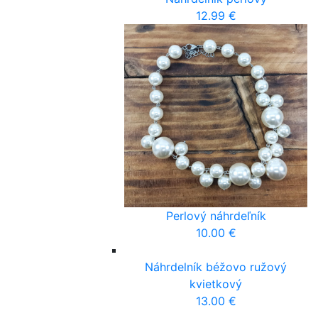
12.99
€
Perlový náhrdeľník
10.00
€
Náhrdelník béžovo ružový
kvietkový
13.00
€