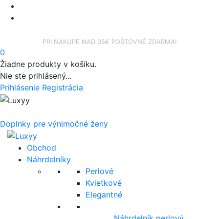
facebook
instagram
PRI NÁKUPE NAD 35€ POŠTOVNÉ ZDARMA!
0
Žiadne produkty v košíku.
Nie ste prihlásený...
Prihlásenie
Registrácia
Doplnky pre výnimočné ženy
Obchod
Náhrdelníky
Perlové
Kvietkové
Elegantné
Náhrdelník perlový