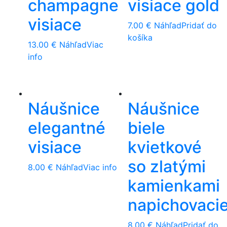
champagne
visiace gold
visiace
7.00
€
Náhľad
Pridať do
košíka
13.00
€
Náhľad
Viac
info
Náušnice
Náušnice
elegantné
biele
visiace
kvietkové
so zlatými
8.00
€
Náhľad
Viac info
kamienkami
napichovaci
8.00
€
Náhľad
Pridať do