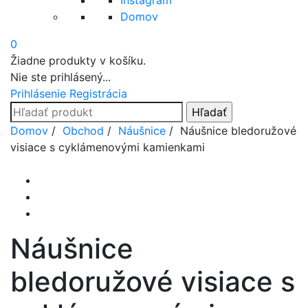
Instagram
Domov
0
Žiadne produkty v košíku.
Nie ste prihlásený...
Prihlásenie
Registrácia
Search
for:
Prejsť
Domov
/
Obchod
/
Náušnice
/ Náušnice bledoružové
na
visiace s cyklámenovými kamienkami
obsah
Náušnice
bledoružové visiace s