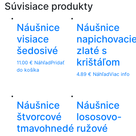
Súvisiace produkty
Náušnice
Náušnice
visiace
napichovaci
šedosivé
zlaté s
krištáľom
11.00
€
Náhľad
Pridať
do košíka
4.89
€
Náhľad
Viac info
Náušnice
Náušnice
štvorcové
lososovo-
tmavohnedé
ružové