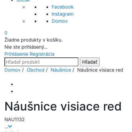
Facebook
Instagram
Domov
0
Žiadne produkty v košíku.
Nie ste prihlásený...
Prihlásenie
Registrácia
Search
for:
Prejsť
Domov
/
Obchod
/
Náušnice
/ Náušnice visiace red
na
obsah
Náušnice visiace red
NAU1132
...