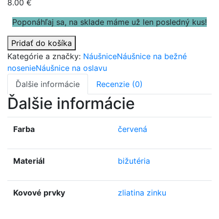
8.00
€
Poponáhľaj sa, na sklade máme už len posledný kus!
Pridať do košíka
Kategórie a značky:
Náušnice
Náušnice na bežné
nosenie
Náušnice na oslavu
Ďalšie informácie
Recenzie (0)
Ďalšie informácie
Farba
červená
Materiál
bižutéria
Kovové prvky
zliatina zinku