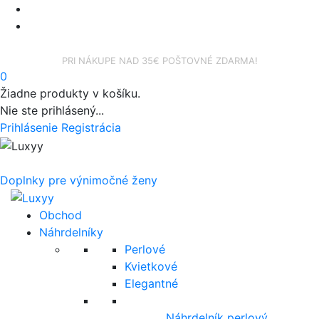
facebook
instagram
PRI NÁKUPE NAD 35€ POŠTOVNÉ ZDARMA!
0
Žiadne produkty v košíku.
Nie ste prihlásený...
Prihlásenie
Registrácia
Doplnky pre výnimočné ženy
Obchod
Náhrdelníky
Perlové
Kvietkové
Elegantné
Náhrdelník perlový