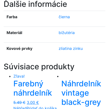
Ďalšie informácie
Farba
čierna
Materiál
bižutéria
Kovové prvky
zliatina zinku
Súvisiace produkty
Zľava!
Farebný
Náhrdelník
náhrdelník
vintage
black-grey
5.49
€
3.00
€
Náhľad
Pridať do košíka