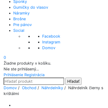
Sponky
Gumičky do vlasov
Náramky
Brošne
Pre pánov
Social
Facebook
Instagram
Domov
0
Žiadne produkty v košíku.
Nie ste prihlásený...
Prihlásenie
Registrácia
Search
for:
Prejsť
Domov
/
Obchod
/
Náhrdelníky
/ Náhrdelník čierny s
na
krištálmi
obsah