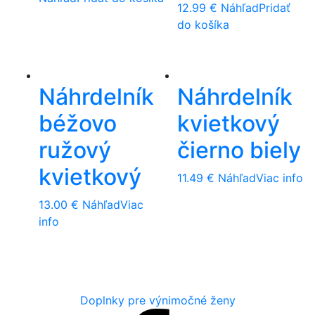
12.99
€
Náhľad
Pridať
do košíka
Náhrdelník
Náhrdelník
béžovo
kvietkový
ružový
čierno biely
kvietkový
11.49
€
Náhľad
Viac info
13.00
€
Náhľad
Viac
info
Doplnky pre výnimočné ženy