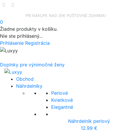
facebook
instagram
PRI NÁKUPE NAD 35€ POŠTOVNÉ ZDARMA!
0
Žiadne produkty v košíku.
Nie ste prihlásený...
Prihlásenie
Registrácia
Doplnky pre výnimočné ženy
Obchod
Náhrdelníky
Perlové
Kvietkové
Elegantné
Náhrdelník perlový
12.99
€