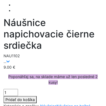
Náušnice
napichovacie čierne
srdiečka
NAU1102
...
9.00
€
Poponáhľaj sa, na sklade máme už len posledné 2
kusy!
Množstvo
Pridať do košíka