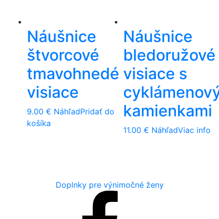
Náušnice
Náušnice
štvorcové
bledoružové
tmavohnedé
visiace s
visiace
cyklámenov
kamienkami
9.00
€
Náhľad
Pridať do
košíka
11.00
€
Náhľad
Viac info
Doplnky pre výnimočné ženy
Facebook