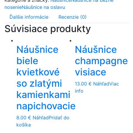
Kategórie a značky:
Náušnice
Náušnice na bežné
nosenie
Náušnice na oslavu
Ďalšie informácie
Recenzie (0)
Súvisiace produkty
Náušnice
Náušnice
biele
champagne
kvietkové
visiace
so zlatými
13.00
€
Náhľad
Viac
info
kamienkami
napichovacie
8.00
€
Náhľad
Pridať do
košíka