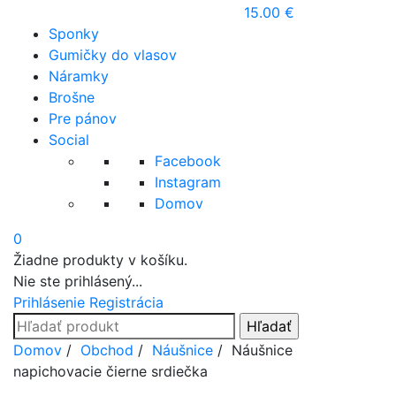
15.00
€
Sponky
Gumičky do vlasov
Náramky
Brošne
Pre pánov
Social
Facebook
Instagram
Domov
0
Žiadne produkty v košíku.
Nie ste prihlásený...
Prihlásenie
Registrácia
Search
for:
Prejsť
Domov
/
Obchod
/
Náušnice
/ Náušnice
na
napichovacie čierne srdiečka
obsah